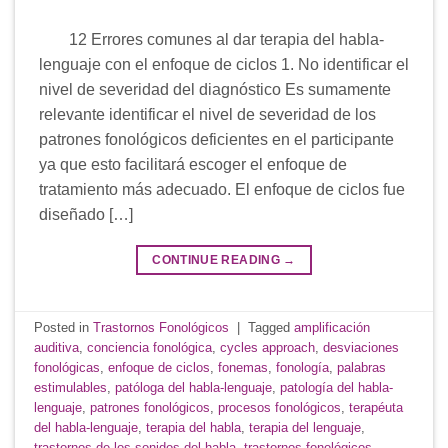
12 Errores comunes al dar terapia del habla-
lenguaje con el enfoque de ciclos 1. No identificar el
nivel de severidad del diagnóstico Es sumamente
relevante identificar el nivel de severidad de los
patrones fonológicos deficientes en el participante
ya que esto facilitará escoger el enfoque de
tratamiento más adecuado. El enfoque de ciclos fue
diseñado […]
CONTINUE READING
→
Posted in
Trastornos Fonológicos
|
Tagged
amplificación
auditiva
,
conciencia fonológica
,
cycles approach
,
desviaciones
fonológicas
,
enfoque de ciclos
,
fonemas
,
fonología
,
palabras
estimulables
,
patóloga del habla-lenguaje
,
patología del habla-
lenguaje
,
patrones fonológicos
,
procesos fonológicos
,
terapéuta
del habla-lenguaje
,
terapia del habla
,
terapia del lenguaje
,
trastornos de los sonidos del habla
,
trastornos fonológicos