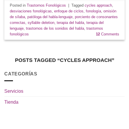
Posted in
Trastornos Fonológicos
|
Tagged
cycles approach
,
desviaciones fonológicas
,
enfoque de ciclos
,
fonología
,
omisión
de sílaba
,
patóloga del habla-lenguaje
,
porciento de consonantes
correctas
,
syllable deletion
,
terapia del habla
,
terapia del
lenguaje
,
trastornos de los sonidos del habla
,
trastornos
fonológicos
12
Comments
POSTS TAGGED “CYCLES APPROACH”
CATEGORÍAS
Servicios
Tienda