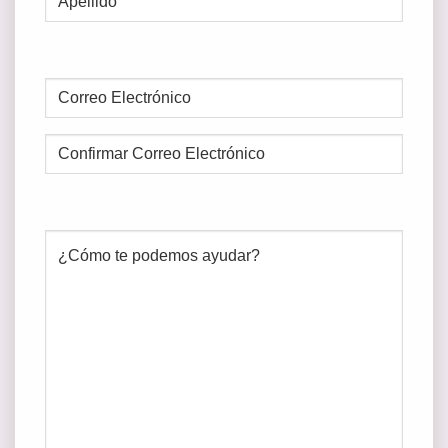
Last
CORREO
ELECTRÓNICO
(REQUIRED)
Enter
Email
Confirm
Email
Mensaje
(Required)