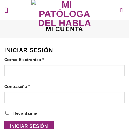
Saltar
al
contenido
MI CUENTA
INICIAR SESIÓN
Requerido
Correo Electrónico
*
Requerido
Contraseña
*
Recordarme
INICIAR SESIÓN